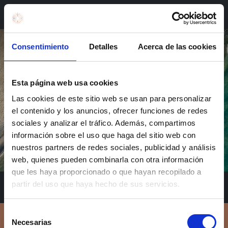
Book in Valencia
Consentimiento
Detalles
Acerca de las cookies
Latest
Por qué el Mediterráneo
Esta página web usa cookies
ha marcado nuestra forma
Las cookies de este sitio web se usan para personalizar
el contenido y los anuncios, ofrecer funciones de redes
de vivir el verano
sociales y analizar el tráfico. Además, compartimos
información sobre el uso que haga del sitio web con
nuestros partners de redes sociales, publicidad y análisis
web, quienes pueden combinarla con otra información
que les haya proporcionado o que hayan recopilado a
partir del uso que haya hecho de sus servicios.
Selección
Necesarias
de