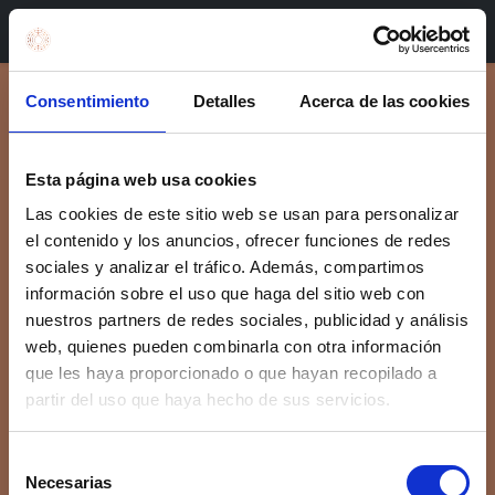
Book in Valencia
Consentimiento
Detalles
Acerca de las cookies
Rules of Use
Esta página web usa cookies
GENERAL RECOMMENDATIONS
Las cookies de este sitio web se usan para personalizar
el contenido y los anuncios, ofrecer funciones de redes
Cobre29 is a place for relaxation and enjoyment,
sociales y analizar el tráfico. Además, compartimos
so if you suffer any discomfort or physical injury
información sobre el uso que haga del sitio web con
due to any circumstance that prevents you from
nuestros partners de redes sociales, publicidad y análisis
enjoying the service, consult our staff who will
web, quienes pueden combinarla con otra información
help you or adjust the circuit.
que les haya proporcionado o que hayan recopilado a
During your stay in Cobre29 it is necessary that
partir del uso que haya hecho de sus servicios.
you hydrate.
There is a designated area where you can enjoy
Selección
herbal teas and water completely free of charge.
Necesarias
de