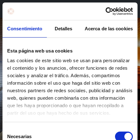
Book in Valencia
Consentimiento
Detalles
Acerca de las cookies
Esta página web usa cookies
Las cookies de este sitio web se usan para personalizar
el contenido y los anuncios, ofrecer funciones de redes
sociales y analizar el tráfico. Además, compartimos
El poder curativo del
información sobre el uso que haga del sitio web con
nuestros partners de redes sociales, publicidad y análisis
calor
web, quienes pueden combinarla con otra información
que les haya proporcionado o que hayan recopilado a
partir del uso que haya hecho de sus servicios.
Selección
Necesarias
de