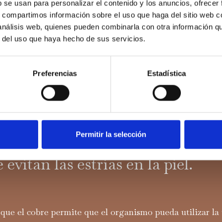
b se usan para personalizar el contenido y los anuncios, ofrecer
s, compartimos información sobre el uso que haga del sitio web 
 análisis web, quienes pueden combinarla con otra información q
r del uso que haya hecho de sus servicios.
Preferencias
Estadística
El Blog De Cobre
¿Te interesa mantener la elasticidad de tu
re 29 spa te damos algunos cons
Permitir la selección
 colágeno y los indispensables e
 evitan las estrías en la piel.
que el cobre permite que el organismo pueda utilizar la 