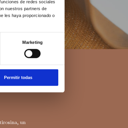
 funciones de redes sociales
con nuestros partners de
ue les haya proporcionado o
Marketing
 piel este verano?
ejos para
Permitir todas
nzimas del
tirosina, un