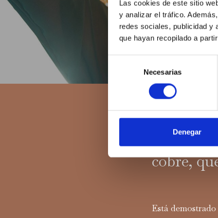
Las cookies de este sitio we
y analizar el tráfico. Ademá
redes sociales, publicidad y
que hayan recopilado a parti
Selección
Necesarias
de
consentimiento
Todos los blogs
Desde cob
Denegar
cuidar tu
cobre, que
Está demostrado 