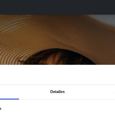
gala
Sobre nosotros
Blog
a mantener la elast
piel este verano?
Detalles
Manuel Polls
s