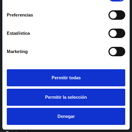
consentimiento
+34 961 36 80 60
Preferencias
/ +34 608 63 65 07
Estadística
Marketing
Instagram
Permitir todas
Facebook
Permitir la selección
Youtube
Linkedin
Denegar
TripAdvisor