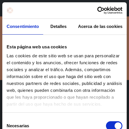
Reservar en Valencia
Consentimiento
Detalles
Acerca de las cookies
Revisar pedido
¡Su carrito está vacío!
Esta página web usa cookies
Las cookies de este sitio web se usan para personalizar
Seguir
el contenido y los anuncios, ofrecer funciones de redes
sociales y analizar el tráfico. Además, compartimos
información sobre el uso que haga del sitio web con
nuestros partners de redes sociales, publicidad y análisis
web, quienes pueden combinarla con otra información
que les haya proporcionado o que hayan recopilado a
partir del uso que haya hecho de sus servicios.
​¿Prefieres realizar tu reserva por teléfono?
Selección
Necesarias
de
Valencia: