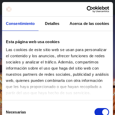
Reservar en Valencia
Consentimiento
Detalles
Acerca de las cookies
Esta página web usa cookies
Las cookies de este sitio web se usan para personalizar
el contenido y los anuncios, ofrecer funciones de redes
Qué hacer en Valencia: 5
sociales y analizar el tráfico. Además, compartimos
información sobre el uso que haga del sitio web con
planes imprescindibles
nuestros partners de redes sociales, publicidad y análisis
para disfrutar la ciudad
web, quienes pueden combinarla con otra información
que les haya proporcionado o que hayan recopilado a
partir del uso que haya hecho de sus servicios.
Sol, cultura y mar en un mismo destino
Selección
Necesarias
de