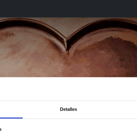
gala
Sobre nosotros
Blog
a en el seno del 
que fluyen
Detalles
Manuel Polls
s