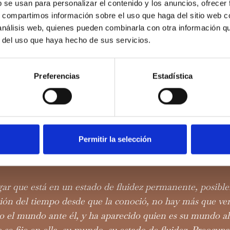
b se usan para personalizar el contenido y los anuncios, ofrecer
s, compartimos información sobre el uso que haga del sitio web 
 análisis web, quienes pueden combinarla con otra información q
r del uso que haya hecho de sus servicios.
Preferencias
Estadística
El Blog De Cobre
Como el agua en el seno del agua: Amore
Permitir la selección
Valentín compartiendo nuestros masajes de 
ar que está en un estado de fluidez permanente, posibl
ión del tiempo desde que la conoció, no hay más que ver
o el mundo ante él, y ha aparecido quien es su mundo aho
se fije en ella, su mundo, su estado de fluidez. Preocup