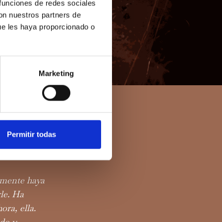
 funciones de redes sociales
con nuestros partners de
ue les haya proporcionado o
Marketing
s que fluyen
Permitir todas
agua y cobre.
emente haya
le. Ha
ra, ella.
ado y