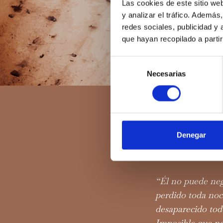
Las cookies de este sitio we
y analizar el tráfico. Ademá
redes sociales, publicidad y
que hayan recopilado a parti
Selección
Necesarias
de
consentimiento
Todos los blogs
Denegar
Celebra San 
“Él no puede neg
perdido toda noc
desaparecido tod
Imposible que no 